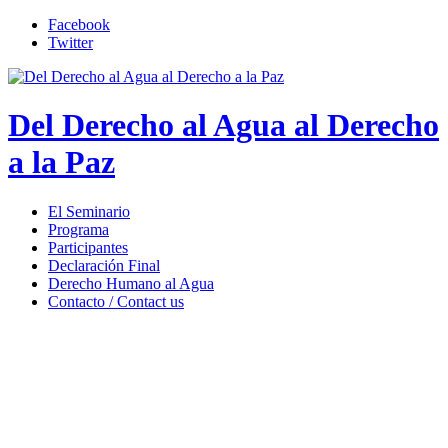
Facebook
Twitter
Del Derecho al Agua al Derecho
a la Paz
El Seminario
Programa
Participantes
Declaración Final
Derecho Humano al Agua
Contacto / Contact us
Más de 150 voces, de 9 países, dialogaron sobre
el
reconocimiento del derecho humano al agua y sus
implicaciones en el actual proceso de paz del pueblo
colombiano.